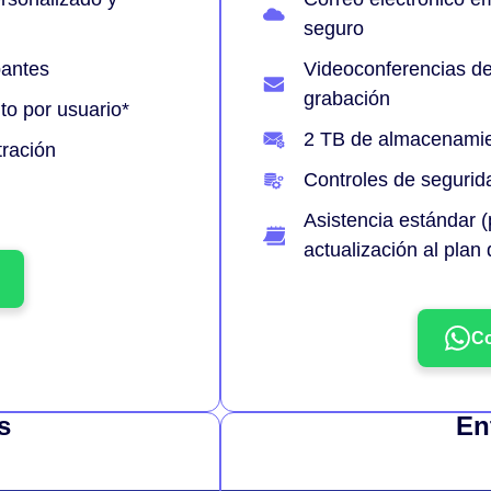
seguro
pantes
Videoconferencias de
grabación
o por usuario*
2 TB de almacenamien
tración
Controles de segurid
Asistencia estándar (
actualización al plan
Co
s
En