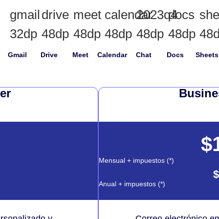
Gmail
Drive
Meet
Calendar
Chat
Docs
Sheets
er
Busine
$
Mensual + impuestos (*)
$
Anual + impuestos (*)
ersonalizado y
Correo electrónico e