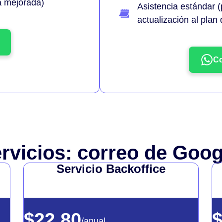
ia mejorada)
Asistencia estándar (
actualización al plan
Co
rvicios: correo de Goo
Servicio Backoffice
$22.80
/anual