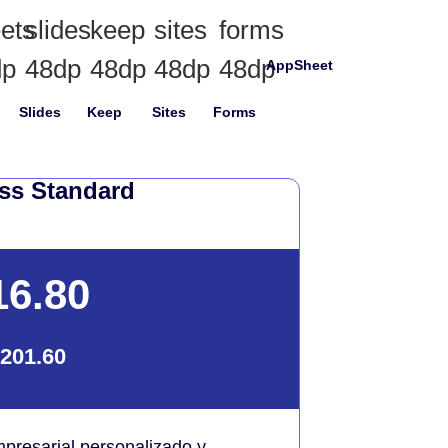
AppSheet
Slides
Keep
Sites
Forms
ss Standard
16.80
201.60
mpresarial personalizado y