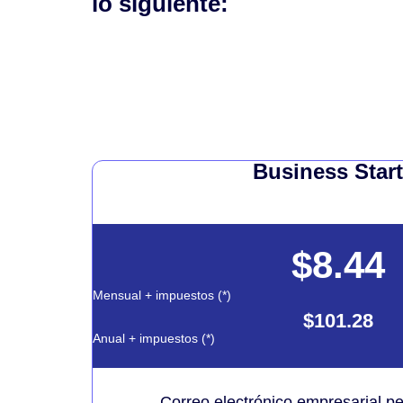
lo siguiente:
Business Start
$8.44
Mensual + impuestos (*)
$101.28
Anual + impuestos (*)
Correo electrónico empresarial p